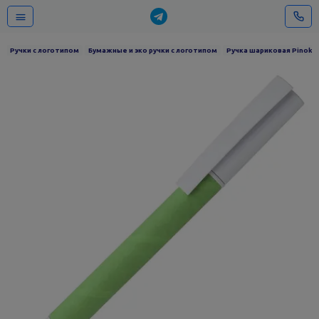
в
Ручки с логотипом
Бумажные и эко ручки с логотипом
Ручка шариковая Pinokio