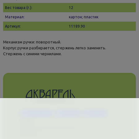
Вес товара (г.):
12
Материал:
картон; пластик
Артикул:
11189.90
Механизм ручки: поворотный.
Корпус ручки разбирается, стержень легко заменить.
Стержень с синими чернилами.
Каталог услуг
Сувениры
Магазин
О нас
Примеры выполненных работ
Вконтакте