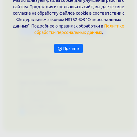
Мы используем файлы cookie для улучшения работы с
сайтом. Продолжая использовать сайт, вы даете свое
согласие на обработку файлов cookie в соответствии с
Федеральным законом №152-ФЗ "О персональных
данных". Подробнее о правилах обработки в
Политике
Каталог услуг
Сувениры
Магазин
обработки персональных данных
.
О нас
Примеры выполненных работ
Принять
Вконтакте
Документы
Политика обработки персональных данных
Публичная оферта
Контакты филиала
г. Краснодар, ул. Шоссе Нефтяников, 28, оф. 51
+7 (861)202-09-02
+7 (909)466-00-16
9457070@krd-print.ru
Написать в Telegram