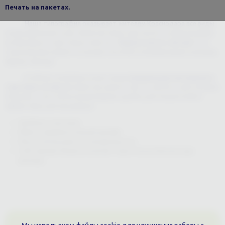
Печать на пакетах.
Наша типография оказывает жителям Краснодара все виды
полиграфических услуг. Включая офсетную печать и шелкографию
на бумажных и картонных пакетах .
Маркетологи считают
что
такая реклама является лучшим способом популяризации компании,
фирмы, бренда.
Особенно популярна услуга среди
владельцев магазинов и
торговых сетей, их
клиентам нужно в чем-то уносить свои покупки.
Упаковка с логотипом вашей фирмы удобна для покупателей и
эффективна для продавцов:
Удобные и прочные.
Имеют привлекательный дизайн.
Могут использоваться неоднократно.
Собственник бизнеса получает практически бесплатную
рекламу.