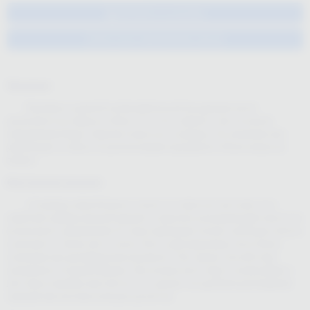
Добавить в корзину
Быстрое оформление заказа
Пружины
Пружины в данной полиграфической продукции могут
располагаться сверху и сбоку. От этого зависит, как и в каком
направлении будут перелистываться страницы. На снижение или
увеличение стоимости расположение пружинного блока никак не
влияет.
Внутренние рисунки
Страницы мини блокнота могут оставаться чистыми. Это
наиболее универсальный вариант, серьезно расширяющий спектр их
возможного применения. В таких вариациях можно свободно писать
и рисовать. Также листы могут быть декорированы логотипом
компании или дизайнерским рисунком. Тем самым способствуя
узнаваемости вашей фирмы. Мы можем изготовить полиграфию с
листами в линейку или клетку. Что делает ее удобной для ведения
записей или математических расчетов.