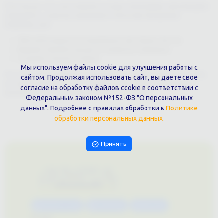
Поэтому до того, как позвонить в нашу типографию, рекомендуем
определить, зачем вы заказываете печатную продукцию.
Например, для:
Обычной раздачи потенциальным партнерам, лентам.
Ведения записей в процессе тренингов, семинаров.
Создания эскизов и планов.
Мы используем файлы cookie для улучшения работы с
Это позволит определить основные критерии и заказать тот тип,
сайтом. Продолжая использовать сайт, вы даете свое
который понравится целевой аудитории. И будет ей регулярно
согласие на обработку файлов cookie в соответствии с
использоваться, повышая узнаваемость фирмы.
Федеральным законом №152-ФЗ "О персональных
данных". Подробнее о правилах обработки в
Политике
обработки персональных данных
.
Принять
Каталог услуг
Сувениры
Магазин
О нас