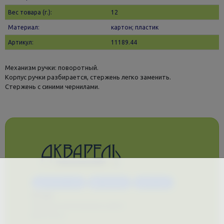
Вес товара (г.):
12
Материал:
картон; пластик
Артикул:
11189.44
Механизм ручки: поворотный.
Корпус ручки разбирается, стержень легко заменить.
Стержень с синими чернилами.
Каталог услуг
Сувениры
Магазин
О нас
Примеры выполненных работ
Вконтакте