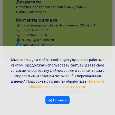
Документы
Политика обработки персональных данных
Публичная оферта
Контакты филиала
г. Краснодар, ул. Шоссе Нефтяников, 28, оф. 51
+7 (861)202-09-02
+7 (909)466-00-16
9457070@krd-print.ru
Написать в Telegram
Мы используем файлы cookie для улучшения работы с
сайтом. Продолжая использовать сайт, вы даете свое
ИП Гончарова Нина Николаевна, ИНН: ИНН 231203775909, Юр.адрес:
согласие на обработку файлов cookie в соответствии с
350051, Краснодарский край, г. Краснодар, ул. Шоссе Нефтяников,
Федеральным законом №152-ФЗ "О персональных
28, оф.51
данных". Подробнее о правилах обработки в
Политике
обработки персональных данных
.
Сайт предоставлен
WEBTOPRINT24
Принять