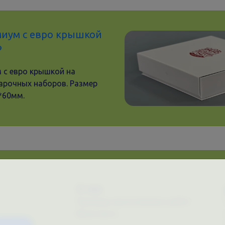
миум с евро крышкой
 с евро крышкой на
арочных наборов. Размер
*60мм.
О нас
Примеры выполненных работ
Вконтакте