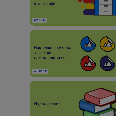
полиграфия
от 50 ₽
Наклейки, стикеры,
этикетки
самоклеящиеся
от 800 ₽
Издание книг