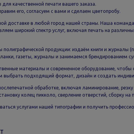
 для качественной печати вашего заказа.
равим его, согласуем с вами и сделаем цветопробу.
доставке в любой город нашей страны. Наша команда 
ляем широкий спектр услуг, включая печать на различных
графической продукции: издаём книги и журналы (прис
 бланки, газеты, журналы и занимаемся брендированием с
ые материалы и современное оборудование, чтобы обе
м выбрать подходящий формат, дизайн и создать индиви
печатной обработке, включая ламинирование, резку и б
становку колец пикколо, сверление отверстий, сборку на п
ся услугами нашей типографии и получить профессио
т