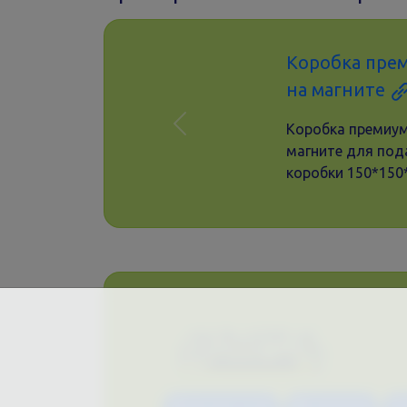
Коробка пре
на магните
Коробка премиум
Назад
магните для под
коробки 150*150