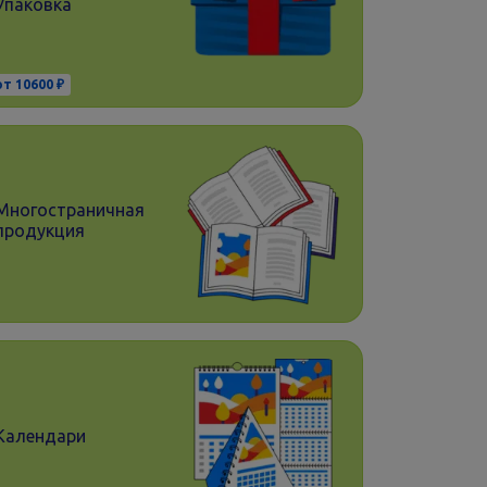
Упаковка
от 10600 ₽
Многостраничная
продукция
Календари