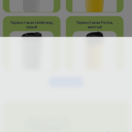
Термостакан Underway,
Термостакан Forma,
серый
желтый
Загрузить еще