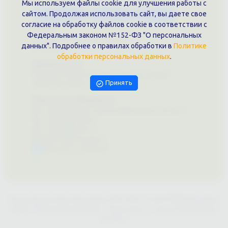
Мы используем файлы cookie для улучшения работы с
сайтом. Продолжая использовать сайт, вы даете свое
Каталог услуг
Сувениры
Магазин
согласие на обработку файлов cookie в соответствии с
О нас
Федеральным законом №152-ФЗ "О персональных
Примеры выполненных работ
данных". Подробнее о правилах обработки в
Политике
Вконтакте
обработки персональных данных
.
Документы
Политика обработки персональных данных
Принять
Публичная оферта
Контакты филиала
г. Краснодар, ул. Шоссе Нефтяников, 28, оф. 51
+7 (861)202-09-02
+7 (909)466-00-16
9457070@krd-print.ru
Написать в Telegram
ИП Гончарова Нина Николаевна, ИНН: ИНН 231203775909, Юр.адрес:
350051, Краснодарский край, г. Краснодар, ул. Шоссе Нефтяников,
28, оф.51