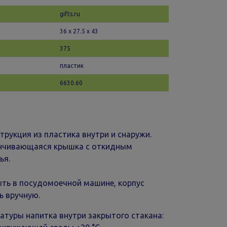
gifts.ru
36 х 27.5 x 43
375
пластик
6630.60
трукция из пластика внутри и снаружи.
инчивающаяся крышка с откидным
ья.
ть в посудомоечной машине, корпус
ь вручную.
атуры напитка внутри закрытого стакана: