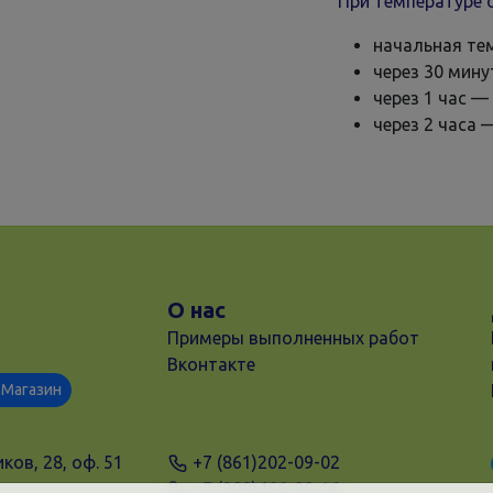
При температуре 
начальная те
через 30 мину
через 1 час — 
через 2 часа 
О нас
Примеры выполненных работ
Вконтакте
Магазин
ков, 28, оф. 51
+7 (861)202-09-02
+7 (909)466-00-16