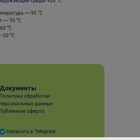
окружающей среды +20 °С
мпература — 95 °С
т — 70 °С
60 °С
— 50 °С
Документы
Политика обработки
персональных данных
Публичная оферта
Написать в Telegram