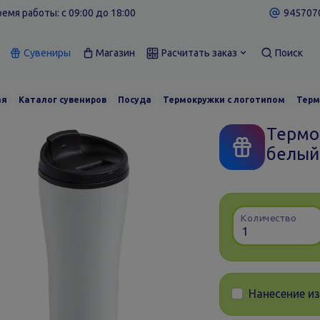
емя работы: c 09:00 до 18:00
9457070
Сувениры
Магазин
Расчитать заказ
Поиск
ая
Каталог сувениров
Посуда
Термокружки с логотипом
Терм
Термо
белый
Количество
Нанесение и