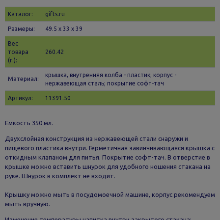
Каталог:
gifts.ru
Размеры:
49.5 х 33 x 39
Вес
товара
260.42
(г.):
крышка, внутренняя колба - пластик; корпус -
Материал:
нержавеющая сталь; покрытие софт-тач
Артикул:
11391.50
Емкость 350 мл.
Двухслойная конструкция из нержавеющей стали снаружи и
пищевого пластика внутри. Герметичная завинчивающаяся крышка с
откидным клапаном для питья. Покрытие софт-тач. В отверстие в
крышке можно вставить шнурок для удобного ношения стакана на
руке. Шнурок в комплект не входит.
Крышку можно мыть в посудомоечной машине, корпус рекомендуем
мыть вручную.
Изменение температуры напитка внутри закрытого стакана: