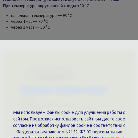
При температуре окружающей среды +20 °С
начальная температура — 95 °С
через 1 час — 70 °С
через 2 часа — 50 °С
Каталог услуг
Сувениры
Магазин
О нас
Примеры выполненных работ
Вконтакте
Мы используем файлы cookie для улучшения работы с
сайтом. Продолжая использовать сайт, вы даете свое
Документы
согласие на обработку файлов cookie в соответствии с
Политика обработки персональных данных
Федеральным законом №152-ФЗ "О персональных
Публичная оферта