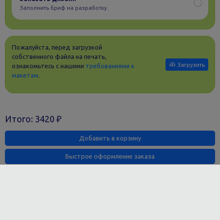
Заполнить бриф на разработку.
Пожалуйста, перед загрузкой
собственного файла на печать,
Загрузить
ознакомьтесь с нашими
требованиями к
макетам
.
Итого:
3420
₽
Добавить в корзину
Быстрое оформление заказа