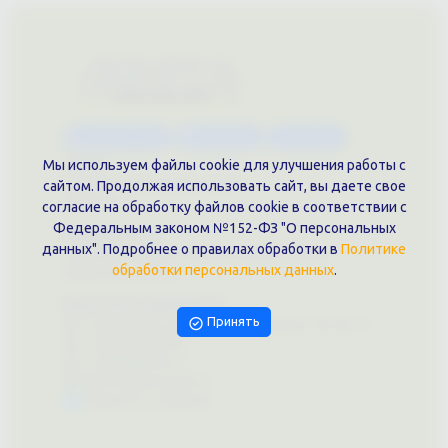
Каталог услуг
Сувениры
Магазин
О нас
Мы используем файлы cookie для улучшения работы с
Примеры выполненных работ
сайтом. Продолжая использовать сайт, вы даете свое
Вконтакте
согласие на обработку файлов cookie в соответствии с
Федеральным законом №152-ФЗ "О персональных
Документы
данных". Подробнее о правилах обработки в
Политике
Политика обработки персональных данных
обработки персональных данных
.
Публичная оферта
Контакты филиала
Принять
г. Краснодар, ул. Шоссе Нефтяников, 28, оф. 51
+7 (861)202-09-02
+7 (909)466-00-16
9457070@krd-print.ru
Написать в Telegram