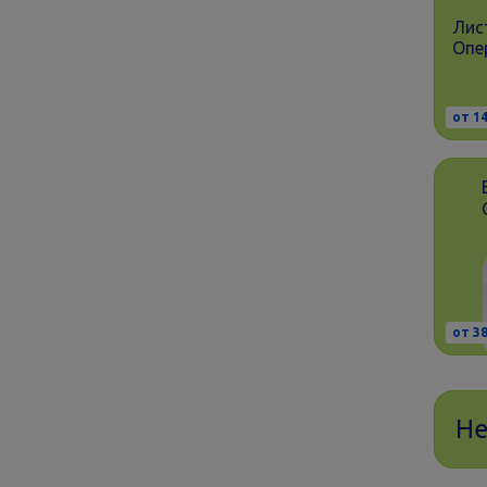
Лис
Опе
от 14
от 38
Не