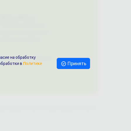
Документы
Политика обработки
персональных данных
Публичная оферта
асие на обработку
Написать в Telegram
Принять
обработки в
Политике
раснодар, ул. Шоссе Нефтяников, 28, оф.51