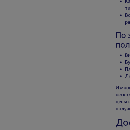
Ка
т
В
ра
По 
пол
Ви
Б
П
Л
И мно
неско
цены 
получ
До