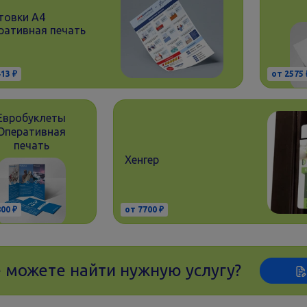
товки А4
ративная печать
13 ₽
от 2575 
Евробуклеты
Оперативная
печать
Хенгер
00 ₽
от 7700 ₽
 можете найти нужную услугу?