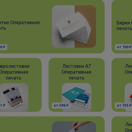
итки Оперативная
Бирки
ать
печать
0 ₽
от 700 ₽
Евролистовки
Листовки А7
Ли
Оперативная
Оперативная
Оп
печать
печать
1 ₽
от 396 ₽
от 735 ₽
Ли
Оп