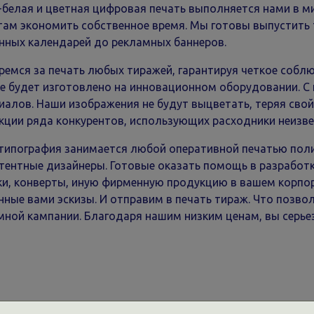
-белая и цветная цифровая печать выполняется нами в м
там экономить собственное время. Мы готовы выпустить
нных календарей до рекламных баннеров.
ремся за печать любых тиражей, гарантируя четкое собл
се будет изготовлено на инновационном оборудовании. С
иалов. Наши изображения не будут выцветать, теряя свой
кции ряда конкурентов, использующих расходники неизв
типография занимается любой оперативной печатью поли
тентные дизайнеры. Готовые оказать помощь в разработ
ки, конверты, иную фирменную продукцию в вашем корпор
нные вами эскизы. И отправим в печать тираж. Что позвол
мной кампании. Благодаря нашим низким ценам, вы серье