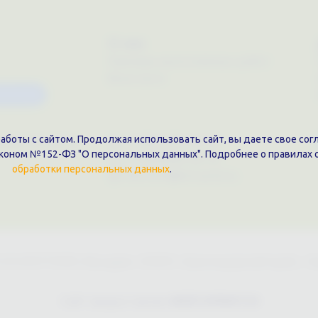
О нас
Примеры выполненных работ
Вконтакте
Магазин
боты с сайтом. Продолжая использовать сайт, вы даете свое согл
ков, 28, оф. 51
+7 (861)202-09-02
аконом №152-ФЗ "О персональных данных". Подробнее о правилах 
+7 (909)466-00-16
обработки персональных данных
.
9457070@krd-print.ru
31203775909, Юр.адрес: 350051, Краснодарский край, г. К
Сайт предоставлен
WEBTOPRINT24