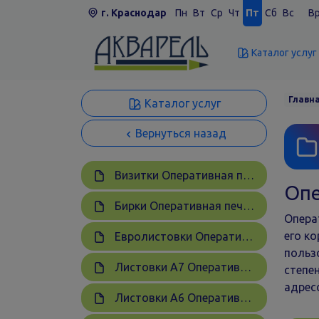
г. Краснодар
Пн
Вт
Ср
Чт
Пт
Сб
Вс
Вр
Каталог услуг
Главн
Каталог услуг
Вернуться назад
Визитки Оперативная печать
Опе
Бирки Оперативная печать
Опера
его ко
Евролистовки Оперативная печать
польз
Листовки А7 Оперативная печать
степе
адрес
Листовки А6 Оперативная печать