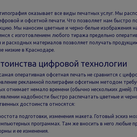
типография оказывает все виды печатных услуг. Мы ра
ифровой и офсетной печати. Что позволяет нам быстро 
кцию. Мы наносим цветные и черно-белые изображения на 
имся с изготовлением любого тиража предельно операти
 и расходных материалов позволяет получать продукцию
е низкие в Краснодаре.
тоинства цифровой технологии
самая оперативная офсетная печать не сравнится с цифро
овление рекламной полиграфии офсетным методом требуе
ых отнимает немало времени (обычно нескольких дней).
оявлении надобности быстро распечатать цветные и черно
твенных достоинств относятся:
остота подготовки, изменения макета. Готовый эскиз м
мпьютерных программах. Там же вносить в него любые пр
рмы и ее изменения.