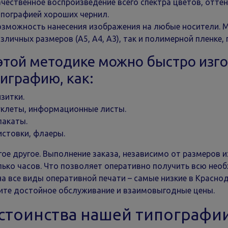
чественное воспроизведение всего спектра цветов, отте
ипографией хороших чернил.
озможность нанесения изображения на любые носители. М
зличных размеров (А5, А4, А3), так и полимерной пленке,
этой методике можно быстро изг
играфию, как:
зитки.
уклеты, информационные листы.
лакаты.
истовки, флаеры.
гое другое. Выполнение заказа, независимо от размеров и
лько часов. Что позволяет оперативно получить всю не
на все виды оперативной печати – самые низкие в Красно
ите достойное обслуживание и взаимовыгодные цены.
стоинства нашей типографи