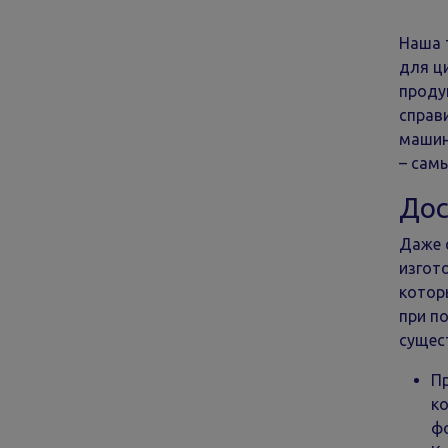
Наша 
для ц
проду
справ
машин
– самы
Дос
Даже 
изгот
котор
при п
сущес
Пр
ко
фо