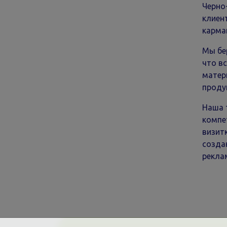
Черно
клиен
карма
Мы бе
что в
матер
проду
Наша 
компе
визит
созда
рекла