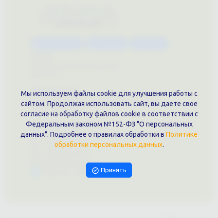
Каталог услуг
Сувениры
Магазин
О нас
Примеры выполненных работ
Вконтакте
Документы
Мы используем файлы cookie для улучшения работы с
Политика обработки персональных данных
сайтом. Продолжая использовать сайт, вы даете свое
Публичная оферта
согласие на обработку файлов cookie в соответствии с
Федеральным законом №152-ФЗ "О персональных
Контакты филиала
данных". Подробнее о правилах обработки в
Политике
г. Краснодар, ул. Шоссе Нефтяников, 28, оф. 51
+7 (861)202-09-02
обработки персональных данных
.
+7 (909)466-00-16
9457070@krd-print.ru
Принять
Написать в Telegram