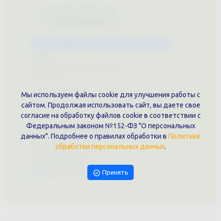
Каталог услуг
Сувениры
Магазин
О нас
Примеры выполненных работ
Вконтакте
Документы
Мы используем файлы cookie для улучшения работы с
Политика обработки персональных данных
сайтом. Продолжая использовать сайт, вы даете свое
Публичная оферта
согласие на обработку файлов cookie в соответствии с
Федеральным законом №152-ФЗ "О персональных
Контакты филиала
данных". Подробнее о правилах обработки в
Политике
г. Краснодар, ул. Шоссе Нефтяников, 28, оф. 51
+7 (861)202-09-02
обработки персональных данных
.
+7 (909)466-00-16
9457070@krd-print.ru
Принять
Написать в Telegram