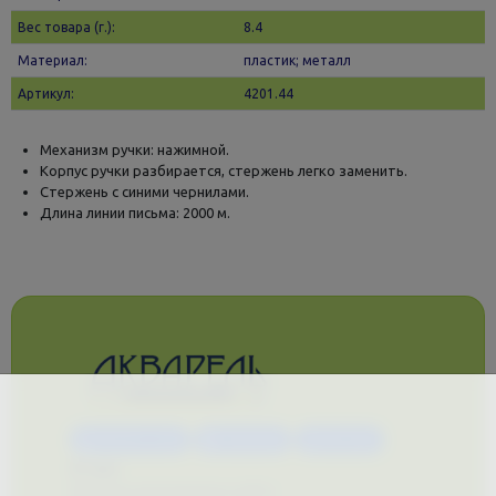
Вес товара (г.):
8.4
Материал:
пластик; металл
Артикул:
4201.44
Механизм ручки: нажимной.
Корпус ручки разбирается, стержень легко заменить.
Стержень с синими чернилами.
Длина линии письма: 2000 м.
Каталог услуг
Сувениры
Магазин
О нас
Примеры выполненных работ