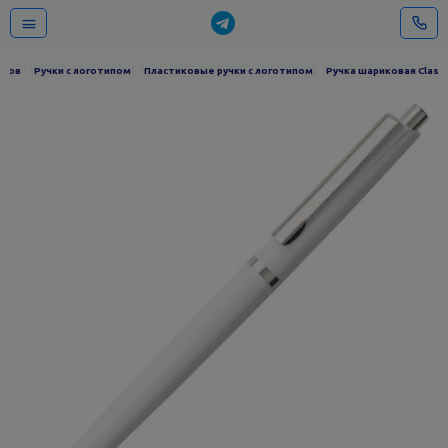
иров
Ручки с логотипом
Пластиковые ручки с логотипом
Ручка шариковая Classi