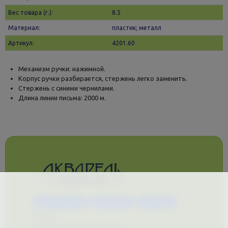
Вес товара (г.):
8.5
Материал:
пластик; металл
Артикул:
4201.60
Механизм ручки: нажимной.
Корпус ручки разбирается, стержень легко заменить.
Стержень с синими чернилами.
Длина линии письма: 2000 м.
Каталог услуг
Сувениры
Магазин
О нас
Примеры выполненных работ