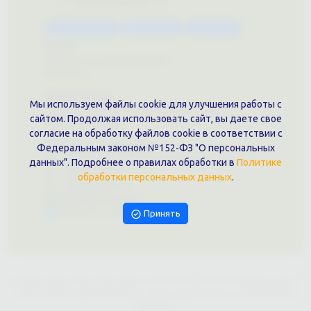
Каталог услуг
Сувениры
Магазин
О нас
Примеры выполненных работ
Вконтакте
Документы
Мы используем файлы cookie для улучшения работы с
Политика обработки персональных данных
сайтом. Продолжая использовать сайт, вы даете свое
Публичная оферта
согласие на обработку файлов cookie в соответствии с
Контакты филиала
Федеральным законом №152-ФЗ "О персональных
г. Краснодар, ул. Шоссе Нефтяников, 28, оф. 51
данных". Подробнее о правилах обработки в
Политике
+7 (861)202-09-02
обработки персональных данных
.
+7 (909)466-00-16
9457070@krd-print.ru
Написать в Telegram
Принять
ИП Гончарова Нина Николаевна, ИНН: ИНН 231203775909, Юр.адрес:
350051, Краснодарский край, г. Краснодар, ул. Шоссе Нефтяников,
28, оф.51