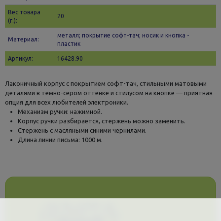
Вес товара
20
(г.):
металл; покрытие софт-тач; носик и кнопка -
Материал:
пластик
Артикул:
16428.90
Лаконичный корпус с покрытием софт-тач, стильными матовыми
деталями в темно-сером оттенке и стилусом на кнопке — приятная
опция для всех любителей электроники.
Механизм ручки: нажимной.
Корпус ручки разбирается, стержень можно заменить.
Стержень с масляными синими чернилами.
Длина линии письма: 1000 м.