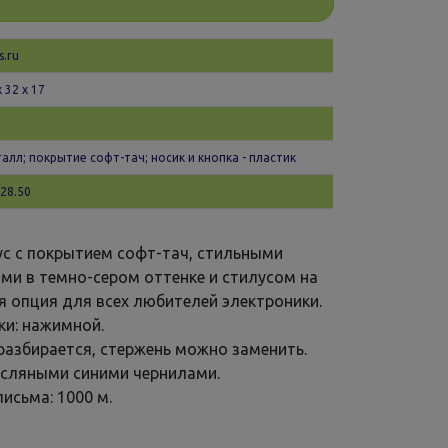
s.ru
х 32 x 17
алл; покрытие софт-тач; носик и кнопка - пластик
28.50
с с покрытием софт-тач, стильными
и в темно-сером оттенке и стилусом на
я опция для всех любителей электроники.
ки: нажимной.
разбирается, стержень можно заменить.
асляными синими чернилами.
исьма: 1000 м.