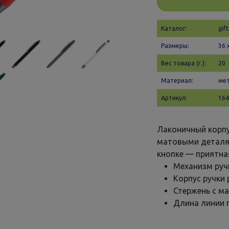
Каталог:
gift
Размеры:
36 
Вес товара (г.):
20
Материал:
мет
Артикул:
164
Лаконичный корпу
матовыми деталям
кнопке — приятна
Механизм руч
Корпус ручки 
Стержень с м
Длина линии п