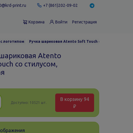
@krd-print.ru
+7 (861)202-09-02
Корзина
Войти
Регистрация
 с логотипом
Ручка шариковая Atento Soft Touch со стилусом, крас
 шариковая Atento
ouch со стилусом,
ая
В корзину
94
Доступно:
10521 шт.
₽
зображения