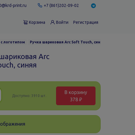
@krd-print.ru
+7 (861)202-09-02
Корзина
Войти
Регистрация
 с логотипом
Ручка шариковая Arc Soft Touch, синяя
 шариковая Arc
ouch, синяя
В корзину
Доступно:
3910 шт.
378 ₽
зображения