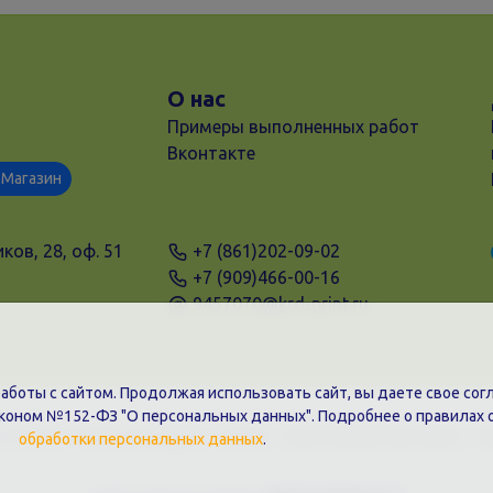
О нас
Примеры выполненных работ
Вконтакте
Магазин
ков, 28, оф. 51
+7 (861)202-09-02
+7 (909)466-00-16
9457070@krd-print.ru
боты с сайтом. Продолжая использовать сайт, вы даете свое согл
аконом №152-ФЗ "О персональных данных". Подробнее о правилах 
31203775909, Юр.адрес: 350051, Краснодарский край, г. К
обработки персональных данных
.