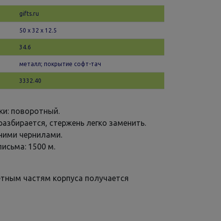
gifts.ru
50 х 32 x 12.5
34.6
металл; покрытие софт-тач
3332.40
ки: поворотный.
разбирается, стержень легко заменить.
иними чернилами.
исьма: 1500 м.
етным частям корпуса получается