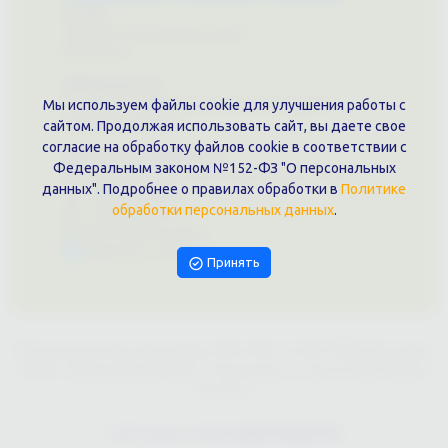
О нас
Примеры выполненных работ
Вконтакте
Документы
Политика обработки персональных данных
Мы используем файлы cookie для улучшения работы с
Публичная оферта
сайтом. Продолжая использовать сайт, вы даете свое
согласие на обработку файлов cookie в соответствии с
Контакты филиала
Федеральным законом №152-ФЗ "О персональных
г. Краснодар, ул. Шоссе Нефтяников, 28, оф. 51
данных". Подробнее о правилах обработки в
Политике
+7 (861)202-09-02
обработки персональных данных
.
+7 (909)466-00-16
9457070@krd-print.ru
Написать в Telegram
Принять
ИП Гончарова Нина Николаевна, ИНН: ИНН 231203775909, Юр.адрес:
350051, Краснодарский край, г. Краснодар, ул. Шоссе Нефтяников,
28, оф.51
Сайт предоставлен
WEBTOPRINT24