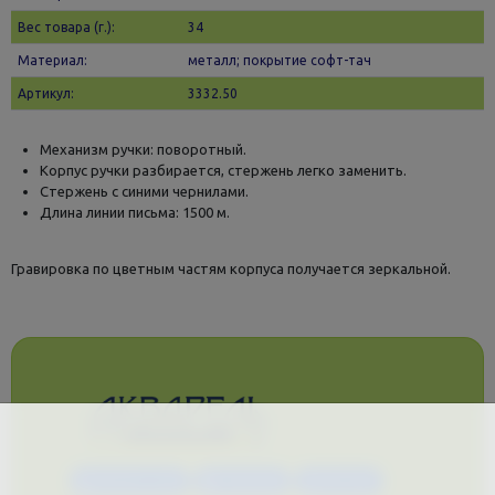
Вес товара (г.):
34
Материал:
металл; покрытие софт-тач
Артикул:
3332.50
Механизм ручки: поворотный.
Корпус ручки разбирается, стержень легко заменить.
Стержень с синими чернилами.
Длина линии письма: 1500 м.
Гравировка по цветным частям корпуса получается зеркальной.
Каталог услуг
Сувениры
Магазин