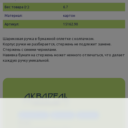
Вес товара (г.):
6.7
Материал:
картон
Артикул:
15162.90
Шариковая ручка в бумажной оплетке с колпачком.
Корпус ручки не разбирается, стержень не подлежит замене.
Стержень с синими чернилами.
Навивка бумаги на стержень может немного отличаться, что делает
каждую ручку уникальной.
Каталог услуг
Сувениры
Магазин
О нас