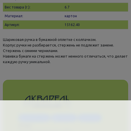
Вес товара (г.):
6.7
Материал:
картон
Артикул:
15162.40
Шариковая ручка в бумажной оплетке с колпачком.
Корпус ручки не разбирается, стержень не подлежит замене.
Стержень с синими чернилами.
Навивка бумаги на стержень может немного отличаться, что делает
каждую ручку уникальной.
Каталог услуг
Сувениры
Магазин
О нас