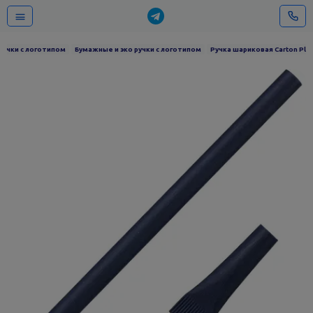
Ручки с логотипом
Бумажные и эко ручки с логотипом
Ручка шариковая Carton Plus