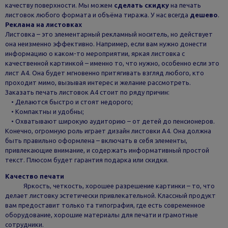
качеству поверхности. Мы можем
сделать скидку
на печать
листовок любого формата и объёма тиража. У нас всегда
дешево
.
Реклама на листовках
Листовка – это элементарный рекламный носитель, но действует
она неизменно эффективно. Например, если вам нужно донести
информацию о каком-то мероприятии, яркая листовка с
качественной картинкой – именно то, что нужно, особенно если это
лист А4. Она будет мгновенно притягивать взгляд любого, кто
проходит мимо, вызывая интерес и желание рассмотреть.
Заказать печать листовок А4 стоит по ряду причин:
• Делаются быстро и стоят недорого;
• Компактны и удобны;
• Охватывают широкую аудиторию – от детей до пенсионеров.
Конечно, огромную роль играет дизайн листовки А4. Она должна
быть правильно оформлена – включать в себя элементы,
привлекающие внимание, и содержать информативный простой
текст. Плюсом будет гарантия подарка или скидки.
Качество печати
Яркость, четкость, хорошее разрешение картинки – то, что
делает листовку эстетически привлекательной. Классный продукт
вам предоставит только та типография, где есть современное
оборудование, хорошие материалы для печати и грамотные
сотрудники.