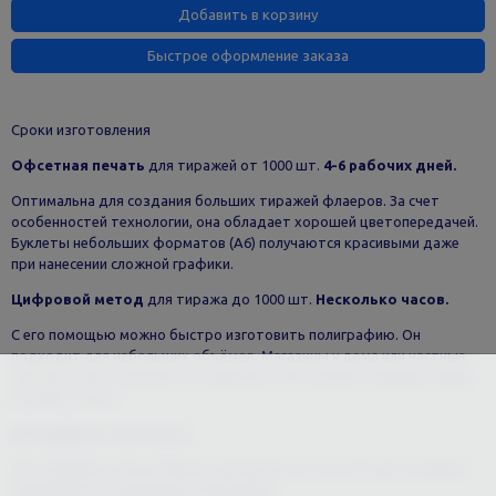
Добавить в корзину
Быстрое оформление заказа
Сроки изготовления
Офсетная печать
для тиражей от 1000 шт.
4-6 рабочих дней.
Оптимальна для создания больших тиражей флаеров. За счет
особенностей технологии, она обладает хорошей цветопередачей.
Буклеты небольших форматов (А6) получаются красивыми даже
при нанесении сложной графики.
Цифровой метод
для тиража до 1000 шт.
Несколько часов.
С его помощью можно быстро изготовить полиграфию. Он
подходит для небольших объёмов. Магазины у дома или частные
мастера смогут выиграть по деньгам, если заказать флаеры перед
началом сезона.
Как выбрать плотность
Мы подберем для вас бумагу нужной плотности. Исходя из сферы
планируемого применения полиграфии.