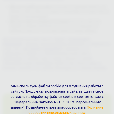
Для почтовой рассылки
используется дешевая бумага. Что
снижает себестоимость каждого экземпляра. Которые обычно
бывают монохромными.
Для выставок и раздачи на улицах
печатают цветные
изделия на бумаге высокой плотности. Что повышает их
привлекательность. Позитивно влияя на имидж фирмы.
Для придания дополнительного эффекта
используют
ламинацию
. Серьезно улучшающей вид минибуклета. Поверхность
может быть
матовой и глянцевой
. В зависимости от
требующегося эффекта. Также рекламка может иметь
перфорацию, тиснение, иную отделку. Заказать в нашей
типографии можно полиграфию любого типа. Печать малых и
больших тиражей стоит дешево благодаря постоянным акциями.
Мы используем файлы cookie для улучшения работы с
сайтом. Продолжая использовать сайт, вы даете свое
согласие на обработку файлов cookie в соответствии с
Федеральным законом №152-ФЗ "О персональных
данных". Подробнее о правилах обработки в
Политике
обработки персональных данных
.