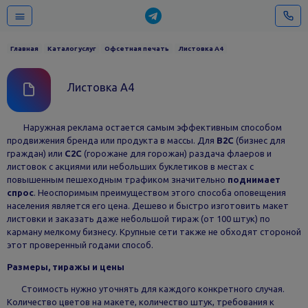
Главная
Каталог услуг
Офсетная печать
Листовка А4
Листовка А4
Наружная реклама остается самым эффективным способом
продвижения бренда или продукта в массы. Для
B2C
(бизнес для
граждан) или
C2C
(горожане для горожан) раздача флаеров и
листовок с акциями или небольших буклетиков в местах с
повышенным пешеходным трафиком значительно
поднимает
спрос
. Неоспоримым преимуществом этого способа оповещения
населения является его цена. Дешево и быстро изготовить макет
листовки и заказать даже небольшой тираж (от 100 штук) по
карману мелкому бизнесу. Крупные сети также не обходят стороной
этот проверенный годами способ.
Размеры, тиражы и цены
Стоимость нужно уточнять для каждого конкретного случая.
Количество цветов на макете, количество штук, требования к