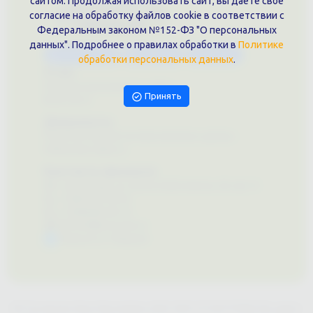
сайтом. Продолжая использовать сайт, вы даете свое
согласие на обработку файлов cookie в соответствии с
Федеральным законом №152-ФЗ "О персональных
данных". Подробнее о правилах обработки в
Политике
Каталог услуг
Сувениры
Магазин
обработки персональных данных
.
О нас
Примеры выполненных работ
Принять
Вконтакте
Документы
Политика обработки персональных данных
Публичная оферта
Контакты филиала
г. Краснодар, ул. Шоссе Нефтяников, 28, оф. 51
+7 (861)202-09-02
+7 (909)466-00-16
9457070@krd-print.ru
Написать в Telegram
ИП Гончарова Нина Николаевна, ИНН: ИНН 231203775909, Юр.адрес: