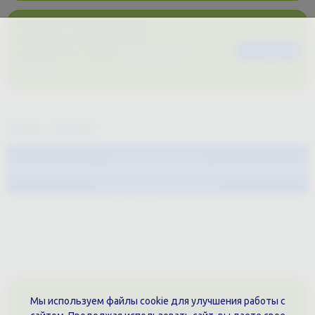
Пожалуйста, перед загрузкой
собственного файла на печать,
Загрузить
ознакомьтесь с нашими
требованиями к
макетам
.
Итого:
16560
₽
Добавить в корзину
Быстрое оформление заказа
Мы используем файлы cookie для улучшения работы с