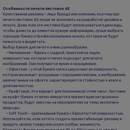
Особенности печати листовок А5
Качественная реклама – лицо бренда или компании, поэтому при
печати листовок А5 лучше не экономить на разработке дизайна и
печати. Даже если эти листовки будут использоваться единожды,
чтобы донести до клиентов нужную информацию, лучше выбрать
хорошую бумагу и профессиональные краски, которые не будут
пачкаться и выцветать.
Выбор бумаги для печати очень разнообразен.
• Мелованная – бумага с гладкой, приятной на ощупь
поверхностью, которая отлично подходит для печати
изображений. Они получаются яркие и насыщенные.
• Офсетная – у этой бумаги слегка шероховатая поверхность,
которая вызывает ассоциации с хорошими книгами, а изображения,
напечатанные на офсете, характеризуются стойкостью к влаге и
долговечностью.
• Крафтовая. Это вариант для поклонников стиля «эко». Листовки
на крафт-бумаге отлично впишутся в презентации натуральных
продуктов, будут уместны на мероприятиях на темы экологии и
природы.
• Soft Touch – оригинальная бумага с бархатистой поверхностью.
Используйте ее, если хотите создать презентабельную рекламу и
придать своему товару или услуге особую значимость.
Плотность бумаги варьируется от 80 до 300 грамм, так что при