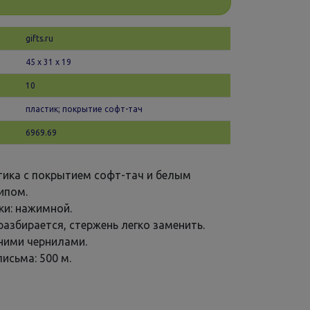
gifts.ru
45 х 31 x 19
10
пластик; покрытие софт-тач
6969.69
стика с покрытием софт-тач и белым
ипом.
ки: нажимной.
разбирается, стержень легко заменить.
иними чернилами.
исьма: 500 м.