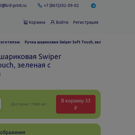
@krd-print.ru
+7 (861)202-09-02
Корзина
Войти
Регистрация
 логотипом
Ручка шариковая Swiper Soft Touch, зеленая с белым
 шариковая Swiper
ouch, зеленая с
м
В корзину
33
Доступно:
19400 шт.
₽
зображения