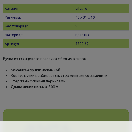
Каталог:
gifts.ru
Размеры:
45 х 31 x 19
Вес товара (г.):
9
Материал:
пластик
Артикул:
7522.67
Ручка из глянцевого пластика с белым клипом.
Механизм ручки: нажимной.
Корпус ручки разбирается, стержень легко заменить.
Стержень с синими чернилами.
Длина линии письма: 500 м.