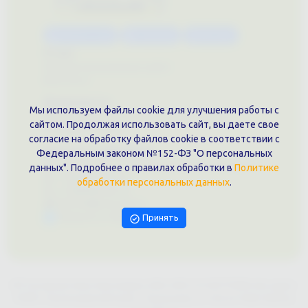
Каталог услуг
Сувениры
Магазин
О нас
Примеры выполненных работ
Вконтакте
Документы
Мы используем файлы cookie для улучшения работы с
Политика обработки персональных данных
сайтом. Продолжая использовать сайт, вы даете свое
Публичная оферта
согласие на обработку файлов cookie в соответствии с
Контакты филиала
Федеральным законом №152-ФЗ "О персональных
г. Краснодар, ул. Шоссе Нефтяников, 28, оф. 51
данных". Подробнее о правилах обработки в
Политике
+7 (861)202-09-02
обработки персональных данных
.
+7 (909)466-00-16
9457070@krd-print.ru
Написать в Telegram
Принять
ИП Гончарова Нина Николаевна, ИНН: ИНН 231203775909, Юр.адрес:
350051, Краснодарский край, г. Краснодар, ул. Шоссе Нефтяников,