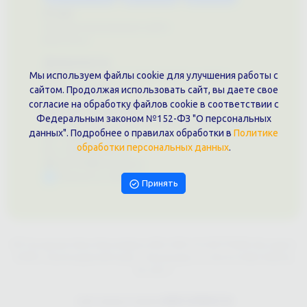
О нас
Примеры выполненных работ
Вконтакте
Документы
Мы используем файлы cookie для улучшения работы с
Политика обработки персональных данных
Публичная оферта
сайтом. Продолжая использовать сайт, вы даете свое
согласие на обработку файлов cookie в соответствии с
Контакты филиала
Федеральным законом №152-ФЗ "О персональных
г. Краснодар, ул. Шоссе Нефтяников, 28, оф. 51
данных". Подробнее о правилах обработки в
Политике
+7 (861)202-09-02
обработки персональных данных
.
+7 (909)466-00-16
9457070@krd-print.ru
Написать в Telegram
Принять
ИП Гончарова Нина Николаевна, ИНН: ИНН 231203775909, Юр.адрес:
350051, Краснодарский край, г. Краснодар, ул. Шоссе Нефтяников,
28, оф.51
Сайт предоставлен
WEBTOPRINT24