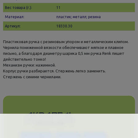
Вес товара (г.):
11
Материал:
пластик; металл; резина
Артикул:
18330.30
Пластиковая ручка с резиновым упором и металлическим клипом.
Чернила пониженной вязкости обеспечивают мягкое и плавное
письмо, а благодаря диаметру шарика 0,5 мм ручка Renk пишет
действительно тонко!
Механизм ручки: нажимной.
Корпус ручки разбирается. Стержень легко заменить.
Стержень с синими чернилами.
Каталог услуг
Сувениры
Магазин