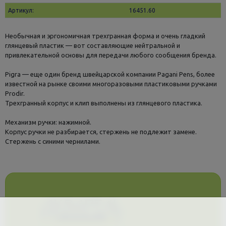
Артикул:
16451.60
Необычная и эргономичная трехгранная форма и очень гладкий
глянцевый пластик — вот составляющие нейтральной и
привлекательной основы для передачи любого сообщения бренда.
Pigra — еще один бренд швейцарской компании Pagani Pens, более
известной на рынке своими многоразовыми пластиковыми ручками
Prodir.
Трехгранный корпус и клип выполнены из глянцевого пластика.
Механизм ручки: нажимной.
Корпус ручки не разбирается, стержень не подлежит замене.
Стержень с синими чернилами.