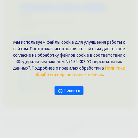
Каталог услуг
Сувениры
Магазин
О нас
Примеры выполненных работ
Вконтакте
Документы
Мы используем файлы cookie для улучшения работы с
Политика обработки персональных данных
сайтом. Продолжая использовать сайт, вы даете свое
Публичная оферта
согласие на обработку файлов cookie в соответствии с
Контакты филиала
Федеральным законом №152-ФЗ "О персональных
г. Краснодар, ул. Шоссе Нефтяников, 28, оф. 51
данных". Подробнее о правилах обработки в
Политике
+7 (861)202-09-02
обработки персональных данных
.
+7 (909)466-00-16
9457070@krd-print.ru
Написать в Telegram
Принять
ИП Гончарова Нина Николаевна, ИНН: ИНН 231203775909, Юр.адрес:
350051, Краснодарский край, г. Краснодар, ул. Шоссе Нефтяников,
28, оф.51