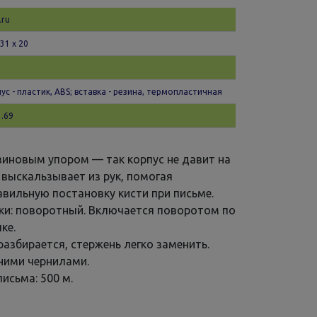
.ru
 31 x 20
ус - пластик, ABS; вставка - резина, термопластичная
.69
езиновым упором — так корпус не давит на
 выскальзывает из рук, помогая
вильную постановку кисти при письме.
ки: поворотный. Включается поворотом по
ке.
разбирается, стержень легко заменить.
иними чернилами.
исьма: 500 м.