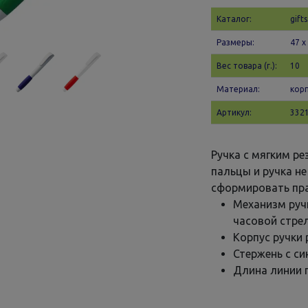
Каталог:
gifts
Размеры:
47 х
Вес товара (г.):
10
Материал:
корп
Артикул:
3321
Ручка с мягким р
пальцы и ручка не
сформировать пра
Механизм руч
часовой стрел
Корпус ручки 
Стержень с с
Длина линии п