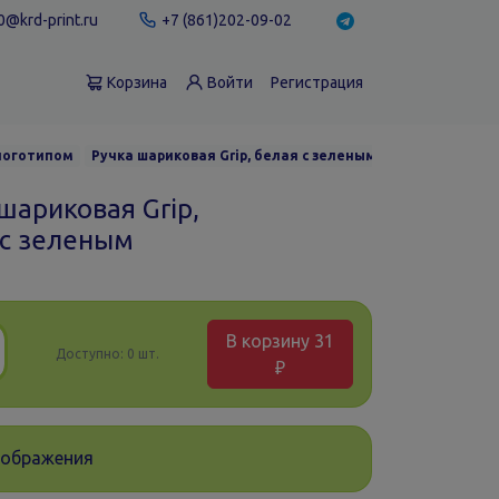
@krd-print.ru
+7 (861)202-09-02
Корзина
Войти
Регистрация
 логотипом
Ручка шариковая Grip, белая с зеленым
шариковая Grip,
 с зеленым
В корзину
31
Доступно:
0 шт.
₽
зображения