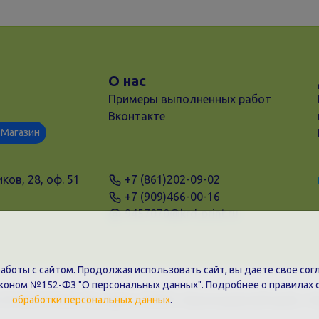
О нас
Примеры выполненных работ
Вконтакте
Магазин
ков, 28, оф. 51
+7 (861)202-09-02
+7 (909)466-00-16
9457070@krd-print.ru
боты с сайтом. Продолжая использовать сайт, вы даете свое согл
аконом №152-ФЗ "О персональных данных". Подробнее о правилах 
31203775909, Юр.адрес: 350051, Краснодарский край, г. К
обработки персональных данных
.