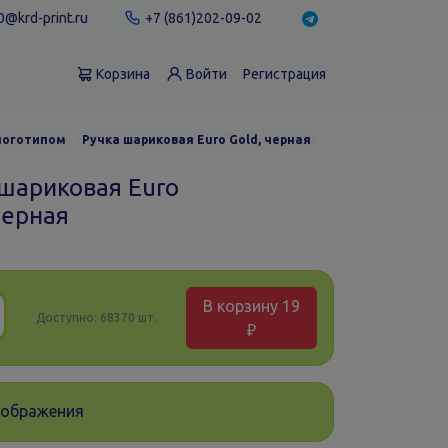
@krd-print.ru
+7 (861)202-09-02
Корзина
Войти
Регистрация
 логотипом
Ручка шариковая Euro Gold, черная
 шариковая Euro
черная
В корзину
19
Доступно:
68370 шт.
₽
зображения