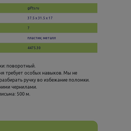
gifts.ru
37.5 х 31.5 x 17
7
пластик; металл
4475.30
ки: поворотный.
ня требует особых навыков. Мы не
разбирать ручку во избежание поломки.
иними чернилами.
исьма: 500 м.