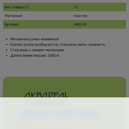
Вес товара (г.):
10
Материал:
пластик
Артикул:
4482.60
Механизм ручки: нажимной.
Корпус ручки разбирается, стержень легко заменить.
Стержень с синими чернилами.
Длина линии письма: 2000 м.
Каталог услуг
Сувениры
Магазин
О нас
Примеры выполненных работ