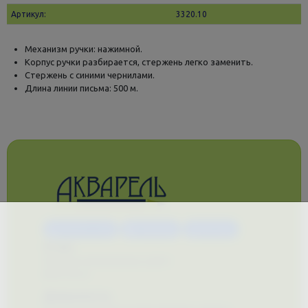
Артикул:
3320.10
Механизм ручки: нажимной.
Корпус ручки разбирается, стержень легко заменить.
Стержень с синими чернилами.
Длина линии письма: 500 м.
Каталог услуг
Сувениры
Магазин
О нас
Примеры выполненных работ
Вконтакте
Документы