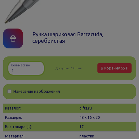
Ручка шариковая Barracuda,
серебристая
Количество
В корзину
65 ₽
Доступно:
7380 шт.
Нанесение изображения
Каталог:
gifts.ru
Размеры:
48 х 16 x 20
Вес товара (г.):
17
Материал:
пластик