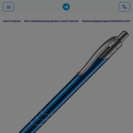
и с логотипом
Металлические ручки с логотипом
Ручка шариковая Undertone Metal