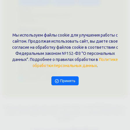
Каталог услуг
Сувениры
Магазин
О нас
Примеры выполненных работ
Вконтакте
Документы
Мы используем файлы cookie для улучшения работы с
Политика обработки персональных данных
сайтом. Продолжая использовать сайт, вы даете свое
Публичная оферта
согласие на обработку файлов cookie в соответствии с
Контакты филиала
Федеральным законом №152-ФЗ "О персональных
г. Краснодар, ул. Шоссе Нефтяников, 28, оф. 51
данных". Подробнее о правилах обработки в
Политике
+7 (861)202-09-02
обработки персональных данных
.
+7 (909)466-00-16
9457070@krd-print.ru
Написать в Telegram
Принять
ИП Гончарова Нина Николаевна, ИНН: ИНН 231203775909, Юр.адрес:
350051, Краснодарский край, г. Краснодар, ул. Шоссе Нефтяников,
28, оф.51