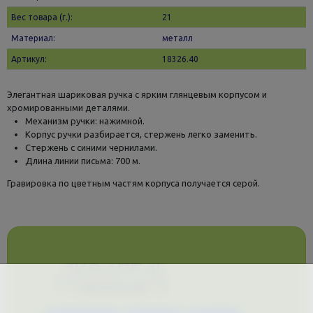
Вес товара (г.):
21
Материал:
металл
Артикул:
18326.40
Элегантная шариковая ручка с ярким глянцевым корпусом и
хромированными деталями.
Механизм ручки: нажимной.
Корпус ручки разбирается, стержень легко заменить.
Стержень с синими чернилами.
Длина линии письма: 700 м.
Гравировка по цветным частям корпуса получается серой.