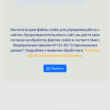
Каталог услуг
Сувениры
Магазин
О нас
Примеры выполненных работ
Вконтакте
Документы
Мы используем файлы cookie для улучшения работы с
Политика обработки персональных данных
сайтом. Продолжая использовать сайт, вы даете свое
Публичная оферта
согласие на обработку файлов cookie в соответствии с
Контакты филиала
Федеральным законом №152-ФЗ "О персональных
г. Краснодар, ул. Шоссе Нефтяников, 28, оф. 51
данных". Подробнее о правилах обработки в
Политике
+7 (861)202-09-02
обработки персональных данных
.
+7 (909)466-00-16
9457070@krd-print.ru
Написать в Telegram
Принять
ИП Гончарова Нина Николаевна, ИНН: ИНН 231203775909, Юр.адрес:
350051, Краснодарский край, г. Краснодар, ул. Шоссе Нефтяников,
28, оф.51