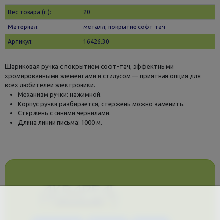
Вес товара (г.):
20
Материал:
металл; покрытие софт-тач
Артикул:
16426.30
Шариковая ручка с покрытием софт-тач, эффектными
хромированными элементами и стилусом — приятная опция для
всех любителей электроники.
Механизм ручки: нажимной.
Корпус ручки разбирается, стержень можно заменить.
Стержень с синими чернилами.
Длина линии письма: 1000 м.