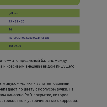
gifts.ru
35 х 28 x 20
76
металл, нержавеющая сталь
16609.00
rome — это идеальный баланс между
а и красивым внешним видом пишущего
ым звуком «клик» и запатентованный
овпадают по цвету с корпусом ручки. На
ажим нанесено PVD-покрытие, которое
остойкостью и устойчивостью к коррозии.