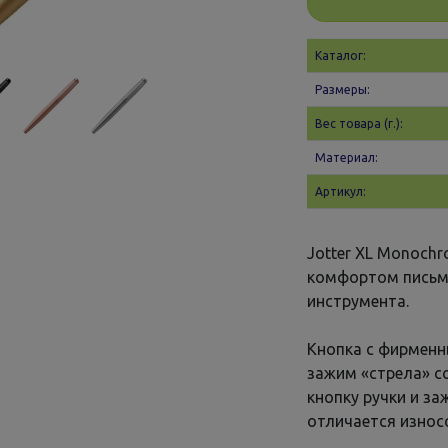
Каталог:
Размеры:
Вес товара (г.):
Материал:
Артикул:
Jotter XL Monoch
комфортом письм
инструмента.
Кнопка с фирменн
зажим «стрела» с
кнопку ручки и з
отличается износ