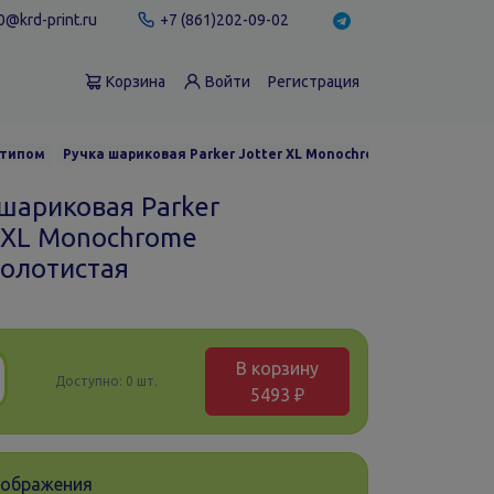
@krd-print.ru
+7 (861)202-09-02
Корзина
Войти
Регистрация
отипом
Ручка шариковая Parker Jotter XL Monochrome Gold, золоти
шариковая Parker
r XL Monochrome
золотистая
В корзину
Доступно:
0 шт.
5493 ₽
зображения