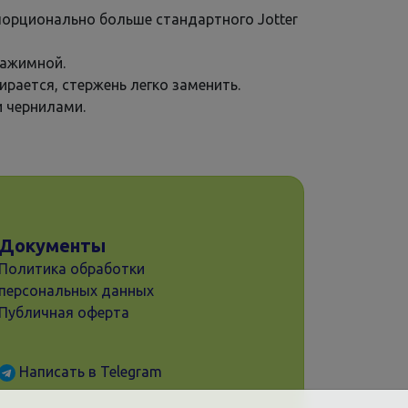
порционально больше стандартного Jotter
нажимной.
ирается, стержень легко заменить.
и чернилами.
Документы
Политика обработки
персональных данных
Публичная оферта
Написать в Telegram