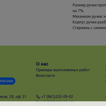
Размер ручки про
на 7%.
Механизм ручки: 
Корпус ручки разб
Стержень с синим
О нас
Примеры выполненных работ
Вконтакте
Магазин
ков, 28, оф. 51
+7 (861)202-09-02
+7 (909)466-00-16