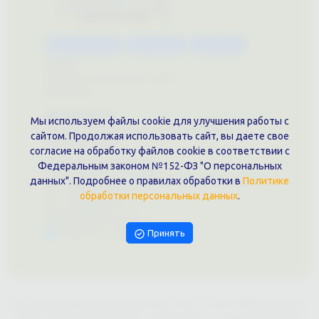
Каталог услуг
Сувениры
Магазин
О нас
Примеры выполненных работ
Вконтакте
Документы
Мы используем файлы cookie для улучшения работы с
Политика обработки персональных данных
сайтом. Продолжая использовать сайт, вы даете свое
Публичная оферта
согласие на обработку файлов cookie в соответствии с
Контакты филиала
Федеральным законом №152-ФЗ "О персональных
г. Краснодар, ул. Шоссе Нефтяников, 28, оф. 51
данных". Подробнее о правилах обработки в
Политике
+7 (861)202-09-02
обработки персональных данных
.
+7 (909)466-00-16
9457070@krd-print.ru
Принять
Написать в Telegram
ИП Гончарова Нина Николаевна, ИНН: ИНН 231203775909, Юр.адрес:
350051, Краснодарский край, г. Краснодар, ул. Шоссе Нефтяников,