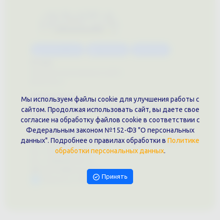
Каталог услуг
Сувениры
Магазин
О нас
Примеры выполненных работ
Вконтакте
Документы
Мы используем файлы cookie для улучшения работы с
Политика обработки персональных данных
сайтом. Продолжая использовать сайт, вы даете свое
Публичная оферта
согласие на обработку файлов cookie в соответствии с
Федеральным законом №152-ФЗ "О персональных
Контакты филиала
данных". Подробнее о правилах обработки в
Политике
г. Краснодар, ул. Шоссе Нефтяников, 28, оф. 51
обработки персональных данных
.
+7 (861)202-09-02
+7 (909)466-00-16
9457070@krd-print.ru
Принять
Написать в Telegram