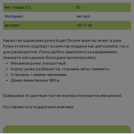
Вес товара (г.):
85
Материал:
металл
Артикул:
16171.60
Увесистая шариковая ручка Kugel Chrome приятно лежит в руке.
Ручка отлично подойдет в качестве подарка как для коллеги, так и
для руководителя. Ручку удобно закреплять на ежедневнике,
планшете или кармане благодаря прочному клипу.
Механизм ручки: поворотный.
Корпус ручки разбирается, стержень легко заменить.
Стержень с синими чернилами.
Длина линии письма: 800 м.
Гравировка по цветным частям корпуса получается зеркальной.
Поставляется в подарочной упаковке.