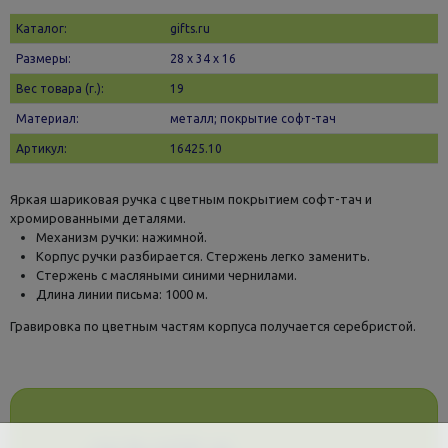
Каталог:
gifts.ru
Размеры:
28 х 34 x 16
Вес товара (г.):
19
Материал:
металл; покрытие софт-тач
Артикул:
16425.10
Яркая шариковая ручка с цветным покрытием софт-тач и
хромированными деталями.
Механизм ручки: нажимной.
Корпус ручки разбирается. Стержень легко заменить.
Стержень с масляными синими чернилами.
Длина линии письма: 1000 м.
Гравировка по цветным частям корпуса получается серебристой.