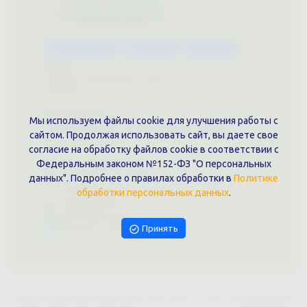
Каталог услуг
Сувениры
Магазин
О нас
Примеры выполненных работ
Вконтакте
Документы
Мы используем файлы cookie для улучшения работы с
Политика обработки персональных данных
сайтом. Продолжая использовать сайт, вы даете свое
Публичная оферта
согласие на обработку файлов cookie в соответствии с
Контакты филиала
Федеральным законом №152-ФЗ "О персональных
г. Краснодар, ул. Шоссе Нефтяников, 28, оф. 51
данных". Подробнее о правилах обработки в
Политике
+7 (861)202-09-02
обработки персональных данных
.
+7 (909)466-00-16
9457070@krd-print.ru
Принять
Написать в Telegram
ИП Гончарова Нина Николаевна, ИНН: ИНН 231203775909, Юр.адрес: