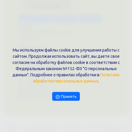
Каталог услуг
Сувениры
Магазин
О нас
Примеры выполненных работ
Вконтакте
Документы
Мы используем файлы cookie для улучшения работы с
Политика обработки персональных данных
сайтом. Продолжая использовать сайт, вы даете свое
Публичная оферта
согласие на обработку файлов cookie в соответствии с
Контакты филиала
Федеральным законом №152-ФЗ "О персональных
г. Краснодар, ул. Шоссе Нефтяников, 28, оф. 51
данных". Подробнее о правилах обработки в
Политике
+7 (861)202-09-02
обработки персональных данных
.
+7 (909)466-00-16
9457070@krd-print.ru
Принять
Написать в Telegram
ИП Гончарова Нина Николаевна, ИНН: ИНН 231203775909, Юр.адрес:
350051, Краснодарский край, г. Краснодар, ул. Шоссе Нефтяников,