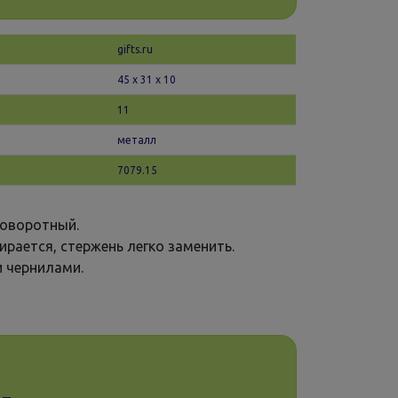
gifts.ru
45 х 31 x 10
11
металл
7079.15
поворотный.
ирается, стержень легко заменить.
и чернилами.