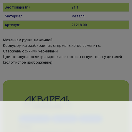
Вес товара (г.):
21.1
Материал:
металл
Артикул:
21218.00
Механизм ручки: нажимной.
Корпус ручки разбирается, стержень легко заменить.
Стержень с синими чернилами.
Цвет корпуса после гравировки не соответствует цвету деталей
(золотистое изображение).
Каталог услуг
Сувениры
Магазин
О нас