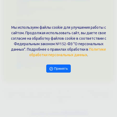
О нас
Примеры выполненных работ
Вконтакте
Документы
Политика обработки персональных данных
Мы используем файлы cookie для улучшения работы с
Публичная оферта
сайтом. Продолжая использовать сайт, вы даете свое
согласие на обработку файлов cookie в соответствии с
Контакты филиала
Федеральным законом №152-ФЗ "О персональных
г. Краснодар, ул. Шоссе Нефтяников, 28, оф. 51
данных". Подробнее о правилах обработки в
Политике
+7 (861)202-09-02
обработки персональных данных
.
+7 (909)466-00-16
9457070@krd-print.ru
Написать в Telegram
Принять
ИП Гончарова Нина Николаевна, ИНН: ИНН 231203775909, Юр.адрес:
350051, Краснодарский край, г. Краснодар, ул. Шоссе Нефтяников,
28, оф.51
Сайт предоставлен
WEBTOPRINT24