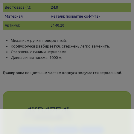
Вес товара (г.):
24.8
Материал:
металл; покрытие софт-тач
Артикул:
3140.20
Механизм ручки: поворотный.
Корпус ручки разбирается, стержень легко заменить.
Стержень с синими чернилами.
Длина линии письма: 1000 м.
Гравировка по цветным частям корпуса получается зеркальной.
Каталог услуг
Сувениры
Магазин