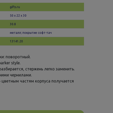
gifts.ru
50 х 22 x 30
30.8
металл; покрытие софт-тач
13141.20
ки: поворотный.
arker style.
разбирается, стержень легко заменить.
иними чернилами.
о цветным частям корпуса получается