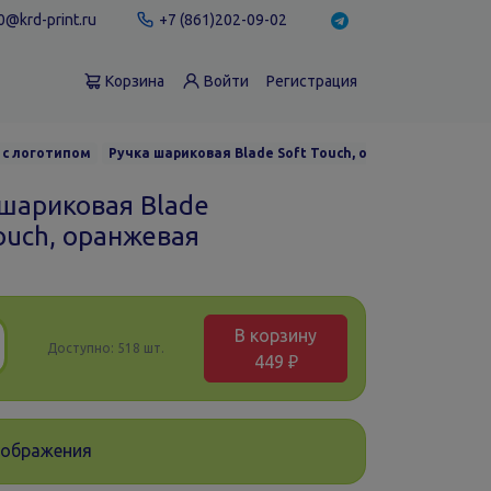
@krd-print.ru
+7 (861)202-09-02
Корзина
Войти
Регистрация
 с логотипом
Ручка шариковая Blade Soft Touch, оранжевая
 шариковая Blade
ouch, оранжевая
В корзину
Доступно:
518 шт.
449 ₽
зображения