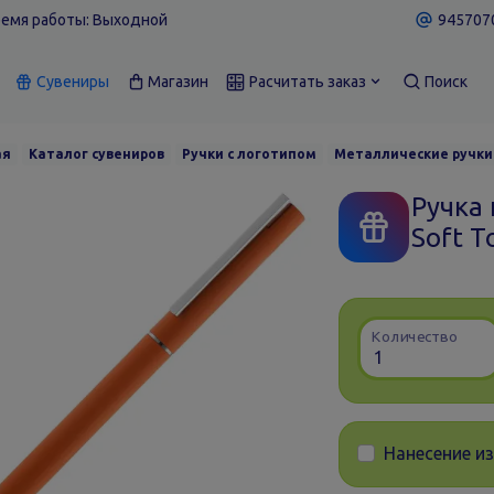
емя работы: Выходной
9457070
Сувениры
Магазин
Расчитать заказ
Поиск
ая
Каталог сувениров
Ручки с логотипом
Металлические ручки
Ручка
Soft T
Количество
Нанесение и