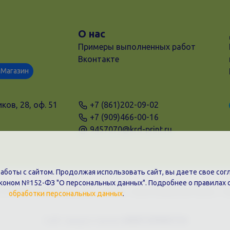
О нас
Примеры выполненных работ
Вконтакте
Магазин
ков, 28, оф. 51
+7 (861)202-09-02
+7 (909)466-00-16
9457070@krd-print.ru
боты с сайтом. Продолжая использовать сайт, вы даете свое согл
аконом №152-ФЗ "О персональных данных". Подробнее о правилах 
31203775909, Юр.адрес: 350051, Краснодарский край, г. К
обработки персональных данных
.
Сайт предоставлен
WEBTOPRINT24