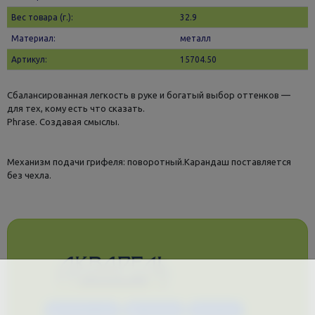
Вес товара (г.):
32.9
Материал:
металл
Артикул:
15704.50
Сбалансированная легкость в руке и богатый выбор оттенков —
для тех, кому есть что сказать.
Phrase. Создавая смыслы.
Механизм подачи грифеля: поворотный.Карандаш поставляется
без чехла.
Каталог услуг
Сувениры
Магазин