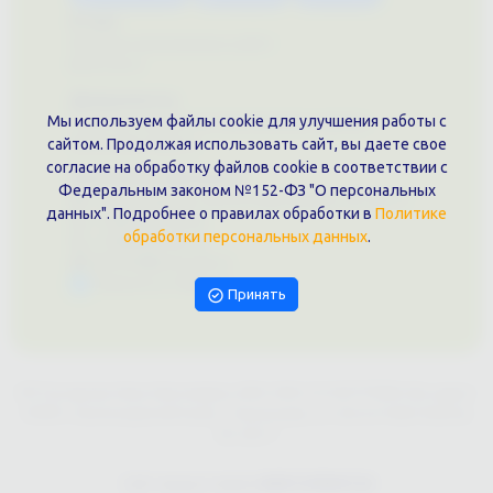
О нас
Примеры выполненных работ
Вконтакте
Документы
Мы используем файлы cookie для улучшения работы с
Политика обработки персональных данных
Публичная оферта
сайтом. Продолжая использовать сайт, вы даете свое
согласие на обработку файлов cookie в соответствии с
Контакты филиала
Федеральным законом №152-ФЗ "О персональных
г. Краснодар, ул. Шоссе Нефтяников, 28, оф. 51
данных". Подробнее о правилах обработки в
Политике
+7 (861)202-09-02
обработки персональных данных
.
+7 (909)466-00-16
9457070@krd-print.ru
Написать в Telegram
Принять
ИП Гончарова Нина Николаевна, ИНН: ИНН 231203775909, Юр.адрес:
350051, Краснодарский край, г. Краснодар, ул. Шоссе Нефтяников,
28, оф.51
Сайт предоставлен
WEBTOPRINT24