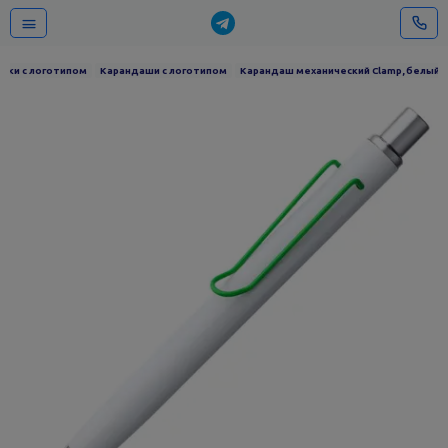
учки с логотипом
Карандаши с логотипом
Карандаш механический Clamp, белый 