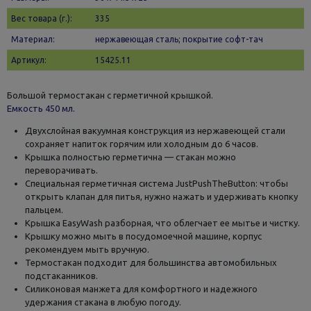
Вес товара (г.):
335
Материал:
нержавеющая сталь; покрытие софт-тач
Артикул:
15425.11
Большой термостакан с герметичной крышкой.
Емкость 450 мл.
Двухслойная вакуумная конструкция из нержавеющей стали
сохраняет напиток горячим или холодным до 6 часов.
Крышка полностью герметична — стакан можно
переворачивать.
Специальная герметичная система JustPushTheButton: чтобы
открыть клапан для питья, нужно нажать и удерживать кнопку
пальцем.
Крышка EasyWash разборная, что облегчает ее мытье и чистку.
Крышку можно мыть в посудомоечной машине, корпус
рекомендуем мыть вручную.
Термостакан подходит для большинства автомобильных
подстаканников.
Силиконовая манжета для комфортного и надежного
удержания стакана в любую погоду.