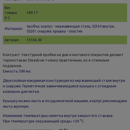
Вес
товара
389.17
(г.):
пробка; корпус - нержавеющая сталь, SS304 внутри,
Материал:
SS201 снаружи; крышка - пластик
Артикул:
13556.40
Контраст текстурной пробки на дне и матового покрытия делают
термостакан Steady не только практичным, но и стильным
подарком.
Емкость 590 мл.
Двухслойная вакуумная конструкция из нержавеющей стали внутри
и снаружи. Герметичная завинчивающаяся крышка с откидным
клапаном для питья.
Крышку можно мыть в посудомоечной машине, корпус рекомендуем
мыть вручную.
Изменение температуры напитка внутри закрытого стакана:
При температуре окружающей среды +20 °С