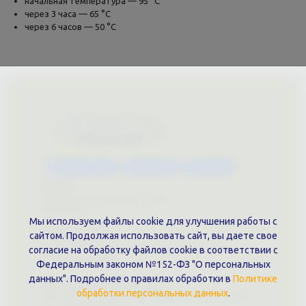
начальная температура — 95 °С
через 3 часа — 65 °С
через 6 часов — 50 °С
Каталог услуг
Сувениры
Магазин
О нас
Примеры выполненных работ
Вконтакте
Мы используем файлы cookie для улучшения работы с
Документы
сайтом. Продолжая использовать сайт, вы даете свое
Политика обработки персональных данных
согласие на обработку файлов cookie в соответствии с
Публичная оферта
Федеральным законом №152-ФЗ "О персональных
данных". Подробнее о правилах обработки в
Политике
Контакты филиала
обработки персональных данных
.
г. Краснодар, ул. Шоссе Нефтяников, 28, оф. 51