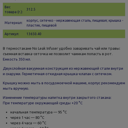
Вес
312.5
товара (г.):
корпус, ситечко - нержавеющая сталь, пищевая; крышка -
Материал:
пластик, пищевой
Артикул:
13650.40
В термостакане No Leak Infuser удобно заваривать чай или травы:
съемная вставка-сеточка не позволит чаинкам попасть в рот.
Емкость 350 мл.
Двухслойная вакуумная конструкция из нержавеющей стали внутри
и снаружи. Герметичная откидная крышка-клапан с ситечком.
Крышку можно мыть в посудомоечной машине, корпус рекомендуем
мыть вручную.
Изменение температуры напитка внутри закрытого стакана:
При температуре окружающей среды +20 °С
начальная температура — 95 °С
через 1 час — 80 °С
через 4 часа — 60 °С