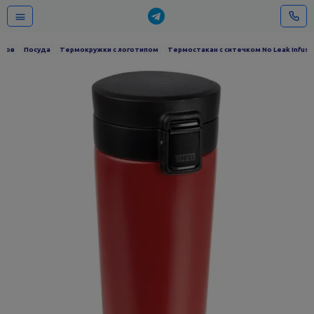
иров
Посуда
Термокружки с логотипом
Термостакан с ситечком No Leak Infuse