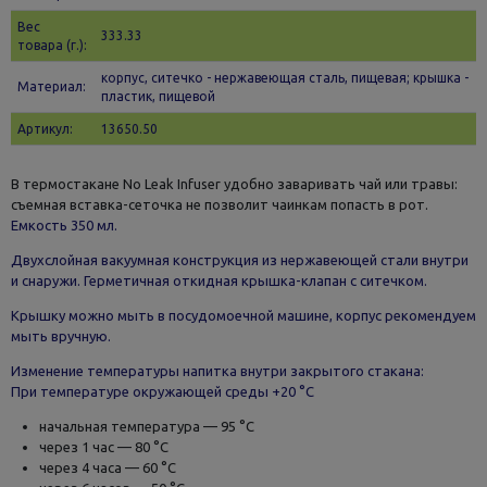
Вес
333.33
товара (г.):
корпус, ситечко - нержавеющая сталь, пищевая; крышка -
Материал:
пластик, пищевой
Артикул:
13650.50
В термостакане No Leak Infuser удобно заваривать чай или травы:
съемная вставка-сеточка не позволит чаинкам попасть в рот.
Емкость 350 мл.
Двухслойная вакуумная конструкция из нержавеющей стали внутри
и снаружи. Герметичная откидная крышка-клапан с ситечком.
Крышку можно мыть в посудомоечной машине, корпус рекомендуем
мыть вручную.
Изменение температуры напитка внутри закрытого стакана:
При температуре окружающей среды +20 °С
начальная температура — 95 °С
через 1 час — 80 °С
через 4 часа — 60 °С