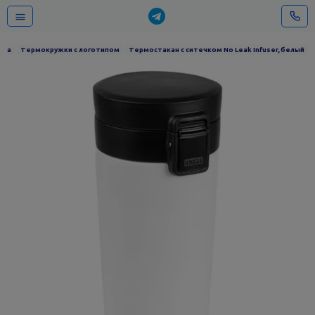
уда
Термокружки с логотипом
Термостакан с ситечком No Leak Infuser, белый