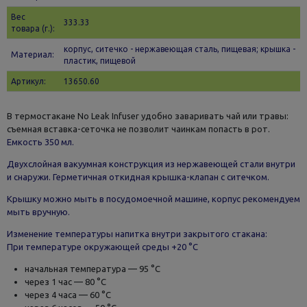
Вес
333.33
товара (г.):
корпус, ситечко - нержавеющая сталь, пищевая; крышка -
Материал:
пластик, пищевой
Артикул:
13650.60
В термостакане No Leak Infuser удобно заваривать чай или травы:
съемная вставка-сеточка не позволит чаинкам попасть в рот.
Емкость 350 мл.
Двухслойная вакуумная конструкция из нержавеющей стали внутри
и снаружи. Герметичная откидная крышка-клапан с ситечком.
Крышку можно мыть в посудомоечной машине, корпус рекомендуем
мыть вручную.
Изменение температуры напитка внутри закрытого стакана:
При температуре окружающей среды +20 °С
начальная температура — 95 °С
через 1 час — 80 °С
через 4 часа — 60 °С