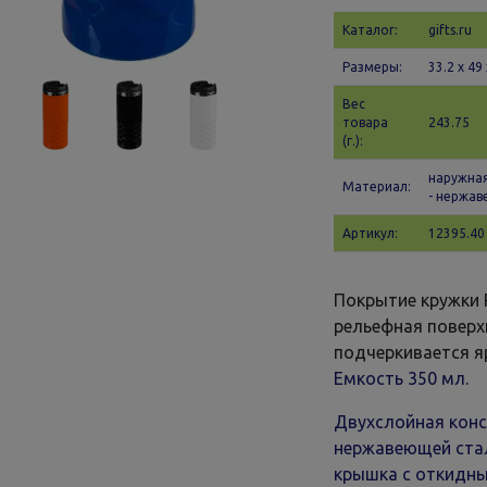
Каталог:
gifts.ru
Размеры:
33.2 х 49
Вес
товара
243.75
(г.):
наружная
Материал:
- нержав
Артикул:
12395.40
Покрытие кружки 
рельефная поверх
подчеркивается я
Емкость 350 мл.
Двухслойная конс
нержавеющей стал
крышка с откидны