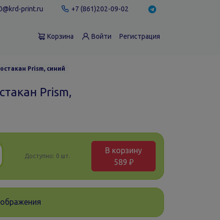
@krd-print.ru
+7 (861)202-09-02
Корзина
Войти
Регистрация
остакан Prism, синий
такан Prism,
В корзину
Доступно:
0 шт.
589 ₽
зображения